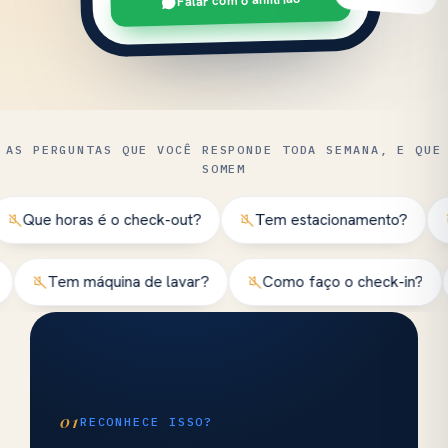
Falar com o anfitrião
AS PERGUNTAS QUE VOCÊ RESPONDE TODA SEMANA, E QUE
SOMEM
oras é o check-out?
Tem estacionamento?
Como l
a porta?
Tem máquina de lavar?
Como faço o chec
01
RECONHECE ISSO?