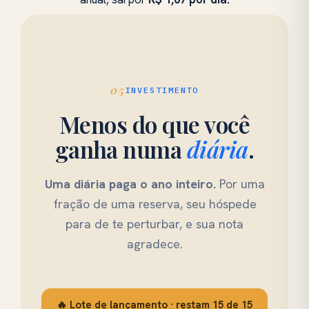
05
INVESTIMENTO
Menos do que você
ganha numa
diária
.
Uma diária paga o ano inteiro.
Por uma
fração de uma reserva, seu hóspede
para de te perturbar, e sua nota
agradece.
🔥
Lote de lançamento
· restam
15
de 15