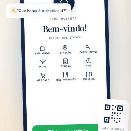
"Que horas é o check-out?"
CARO HÓSPEDE,
Bem-vindo!
CLIQUE NOS ÍCONES
CHECK-IN/OUT
DIREÇÃO
BEM-VINDO
FAQ
REGRAS
WI-FI
PASSEIOS
RESTAURANTES
MERCADO
Cole na parede