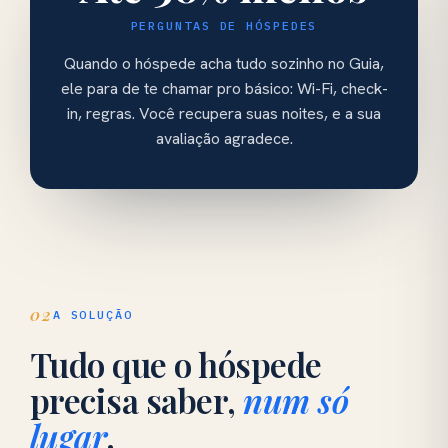
PERGUNTAS DE HÓSPEDES
Quando o hóspede acha tudo sozinho no Guia,
ele para de te chamar pro básico: Wi-Fi, check-
in, regras. Você recupera suas noites, e a sua
avaliação agradece.
02
A SOLUÇÃO
Tudo que o hóspede
precisa saber,
num só
lugar
.