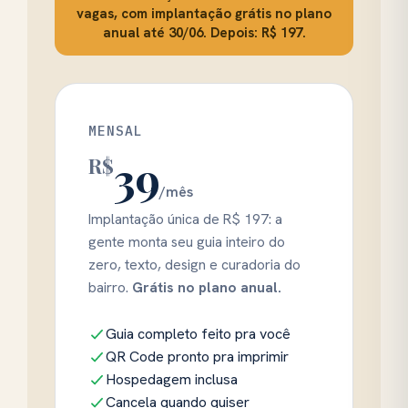
vagas, com
implantação grátis
no plano
anual até
30/06
. Depois: R$ 197.
MENSAL
39
R$
/mês
Implantação única de R$ 197: a
gente monta seu guia inteiro do
zero, texto, design e curadoria do
bairro.
Grátis no plano anual.
Guia completo feito pra você
QR Code pronto pra imprimir
Hospedagem inclusa
Cancela quando quiser